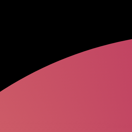
Евгений
Кузн
Андрей
Рубле
Анна
Щербако
Ислам
Махаче
Иван
Провор
Александра
Т