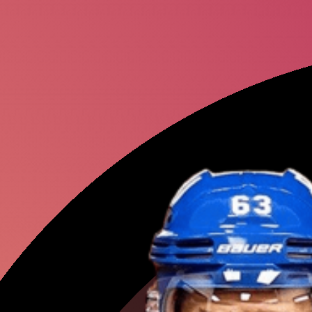
Кирилл
Капри
Артем
Дзюба
Андрей
Свечн
Семен
Варлам
Александр
Го
Александр
Ра
Карен
Хачано