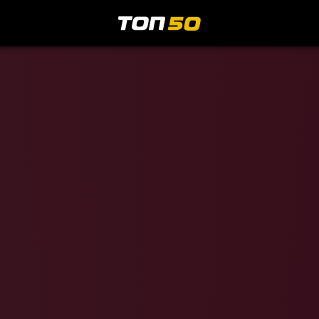
МедиаИнд
ечкин
33 93
=
рин
5 010
+1
дев
26 30
-1