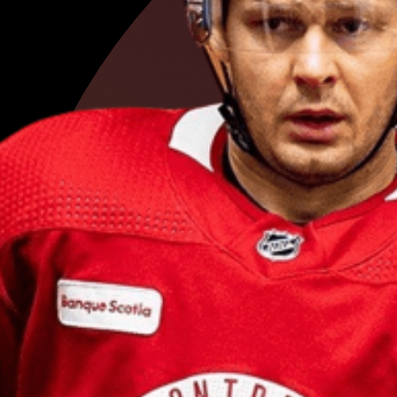
Петр
Ян
Михаил
Серга
Евгений
Дадо
Павел
Бучнев
Никита
Зайце
Александр
Бо