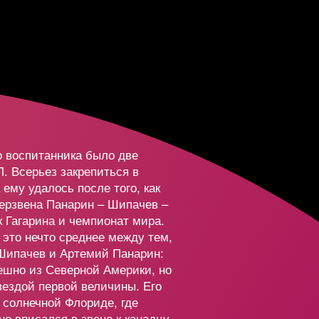
273 919
8 000 000
3
361 374
5 856 000
7
816 424
1 502 000
о воспитанника было две
5 245 780
2 000 000
Л. Всерьез закрепиться в
ему удалось после того, как
перзвена Панарин – Шипачев –
55 875
7 125 000
 Гагарина и чемпионат мира.
– это нечто среднее между тем,
Шипачев и Артемий Панарин:
2
1 004 840
536 000
ешно из Северной Америки, но
звездой первой величины. Его
 солнечной Флориде, где
но вписался в звено к канадцу