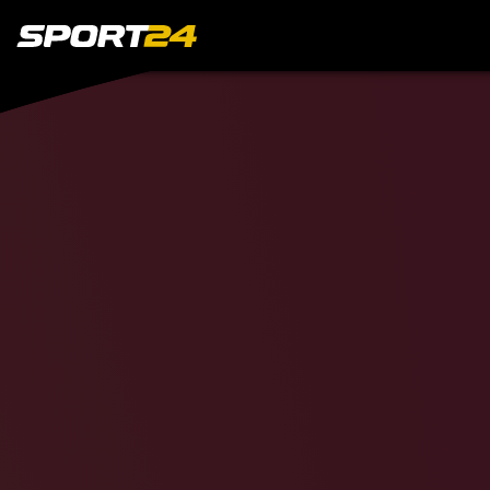
Спортсмен
Александр
Ов
Артемий
Пана
Даниил
Медве