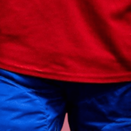
Александр
Ем
Александр
Ко
Игорь
Шестер
Федор
Смоло
Валерий
Ничу
Маринато
Гил