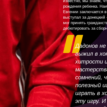
известно, мы знаем, ч
«Вашингто
рождения ребенка. На
Евгении заключается в 
1 019
New
выступал за донецкий 
мог принять гражданст
дебютировать за сбор
Бучневича 
ов
4 231
+8
Хэппи» («С
что он ник
Дадонов не
болев
16 86
+4
счастливым
выжил в хо
ставили в 
хитрости и
Зибанежадо
ов
696
мастерства
+16
Крайдером,
сомнений, 
рот, но ко
полезный и
н
583
New
становилис
играть в х
Невероятные сп
было самое
хоккеистов в НХЛ
эту игру. И
ина
10 91
New