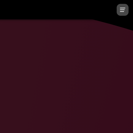
екс
Подписчиков, чел.
Доход, $
7
1 647 160
13 500 000
577 403
13 400 000
5
1 006 730
10 146 000