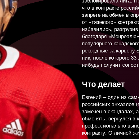
заблокировала лига. П
что в контракте россий
запрете на обмен в оп
9 768
от «тяжелого» контрак
-12
избавились, разгрузи
благодаря «Монреалю»
популярного канадског
чев
2 228
+22
Самое глав
рекордные за карьеру 
травм. Сер
пик, после которого 33
нибудь получит сопос
Стэнли под
нов
722
+15
колоссальн
Что делает
достаточно
ич
1 516
+13
Евгений – один из са
будет прог
российских энхаэловце
станет одн
замечен в скандалах, а
в
831
+10
обменять, вернулся в 
игроков.
профессионально выпо
контракту. О личной ж
Александр 
льшунов
34 04
-2