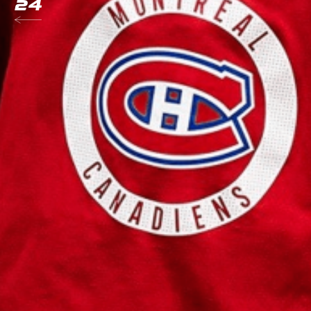
Илья
Сорокин
Дмитрий
Орл
Александр
Со
Никита
Задор
Антон
Худоби
Дарья
Касатк