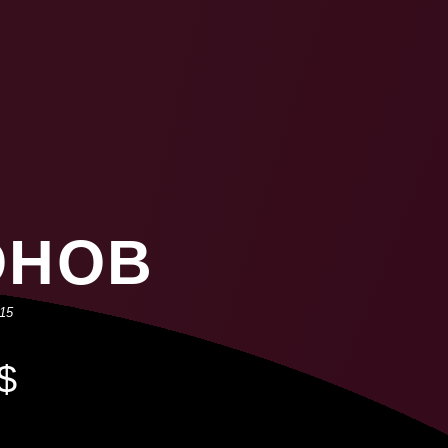
271 516
12 500 000
24
1 194 840
639 000
—
12 200 000
206 424
11 300 000
ОНОВ
720 264
10 000 000
15
$
300 592
9 500 000