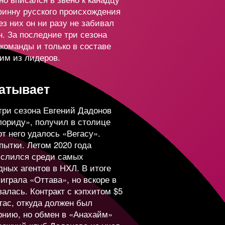
354 918
5 750 000
инну русского происхождения
ез них он ни разу не забивал
н. За последние три сезона
2
1 163 440
3 000 000
команды и только в составе
им из лидеров.
116 502
6 000 000
батывает
 три сезона Евгений Дадонов
60 051
6 000 000
лориду», получил в столице
т него удалось «Вегасу».
пытки. Летом 2020 года
452 469
3 600 000
ислился среди самых
ных агентов в НХЛ. В итоге
играла «Оттава», но вскоре в
202 008
4 650 000
лась. Контракт с кэпхитом $5
гас, откуда должен был
рнию, но обмен в «Анахайм»
271 646
4 520 000