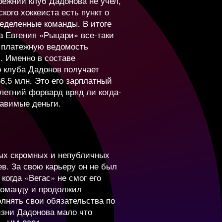
режний клуб Дадонова не учел,
ского хоккеиста есть пункт о
ределенные команды. В итоге
1 580 590
600 000
та Евгения «Рыцари» все-таки
в платежную ведомость
. Именно в составе
о клуба Дадонов получает
130 803
4 800 000
ное, чтобы не было
$6,5 млн. Это его зарплатный
гачев взял два Кубка
-летний форвард вряд ли когда-
тавимые деньги.
ряд, у него
16 052
5 000 000
ый опыт. Он еще
 молодой, поэтому
52 031
4 500 000
мых скромных и непубличных
рессировать и
в. За свою карьеру он не был
им из лучших
 когда «Вегас» не смог его
—
4 500 000
команду и продолжил
лнять свои обязательства по
изни Дадонова мало что
Овечкин, капитан
0
250 580
694 000