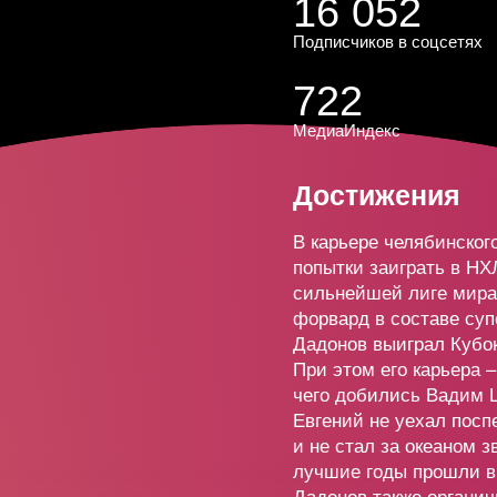
16 052
ецов
7 889
+2
Подписчиков в соцсетях
в
17 41
722
-1
МедиаИндекс
ва
59 22
+13
Достижения
В карьере челябинског
в
8 999
+1
попытки заиграть в НХ
сильнейшей лиге мира 
форвард в составе су
ов
541
+10
Дадонов выиграл Кубок
При этом его карьера 
чего добились Вадим 
русова
48 47
Евгений не уехал посп
+8
и не стал за океаном 
лучшие годы прошли в
Дадонов также органич