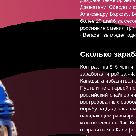
зов
6 564
+18
Джонатану Юбердо и ф
Александру Баркову. Б
более 20 шайб за сезо
26 48
-13
россиянин сменил три 
«Вегаса» выглядел одн
иков
1 622
+29
Сколько зара
Контракт на $15 млн и
ов
670
+12
заработал игрой за «Ф
Канады, а избавиться о
Пусть и не с первой по
ловин
9 287
-7
российский снайпер ч
востребованных свобод
борьбу за Дадонова вы
дулов
4 505
+15
нападающем разочарова
млн переехал в Лас-Ве
отправиться в Калифо
в
5 926
-5