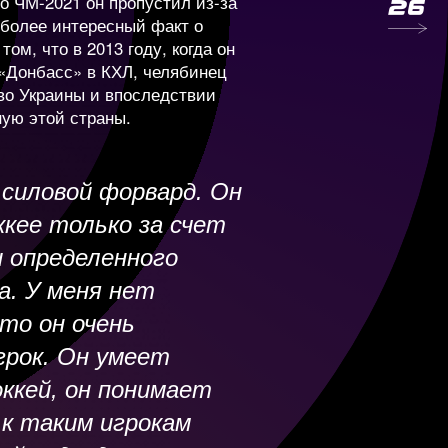
то ЧМ-2021 он пропустил из-за
н Кэпиталз»
иболее интересный факт о
том, что в 2013 году, когда он
—
4 000 000
«Донбасс» в КХЛ, челябинец
во Украины и впоследствии
ную этой страны.
мы звали «Мистер
112 605
3 550 000
частливый»). Потому
огда не выглядел
 силовой форвард. Он
8
235 593
2 100 000
. Когда Бучневича
ккее только за счет
звено с Микой
 определенного
м и Крисом
42 317
3 750 000
. У меня нет
 он улыбался во весь
что он очень
гда его напарниками
грок. Он умеет
48 091
3 750 000
ь другие, у него
оккей, он понимает
асения русских
 грустное лицо,
! Сорокин украл гол у
 к таким игрокам
3
237 008
2 160 000