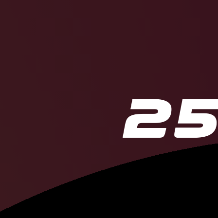
Никита
Кучер
Камила
Валие
Сергей
Бобро
Андрей
Васил
Евгений
Малк
Владимир
Тар